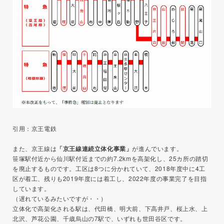
引用：京王電鉄
また、京王線は
「京王線連続立体化事業」
が進んでいます。
笹塚駅付近から仙川駅付近までの約7.2kmを高架化し、25カ所の踏切
を廃止するものです。工区は8つに分かれていて、2018年度中に4工
区が着工、残りも2019年度には着工し、2022年度の事業完了を目指
しています。
（遅れているみたいですが・・）
立体化で高架化される駅は、代田橋、明大前、下高井戸、桜上水、上
北沢、芦花公園、千歳烏山の7駅で、いずれも世田谷区です。