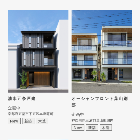
清水五条戸建
オーシャンフロント葉山別
邸
企画中
京都府京都市下京区本塩竈町
企画中
神奈川県三浦郡葉山町堀内
New
新築
木造
New
新築
木造