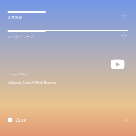
企業情報
シマダグループ
Privacy Policy
©Shimada Group All Rights Reserved
Daybreak
Dusk
Morning