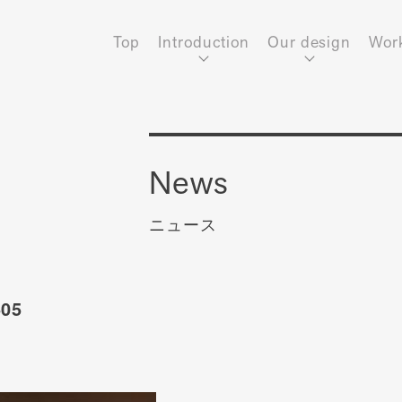
Top
Introduction
Our design
Wor
News
ニュース
05