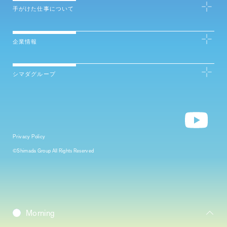
手がけた仕事について
企業情報
シマダグループ
Privacy Policy
©Shimada Group All Rights Reserved
Daybreak
Morning