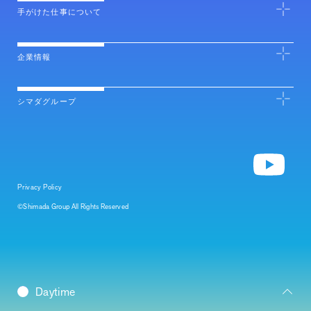
手がけた仕事について
企業情報
シマダグループ
Privacy Policy
©Shimada Group All Rights Reserved
Daybreak
Daytime