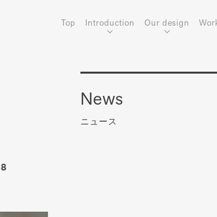
Top
Introduction
Our design
Wor
News
ニュース
18