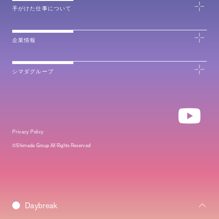
手がけた仕事について
企業情報
シマダグループ
Privacy Policy
©Shimada Group All Rights Reserved
Morning
Daybreak