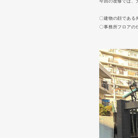
今回の改修では、
〇建物の顔である
〇事務所フロアの