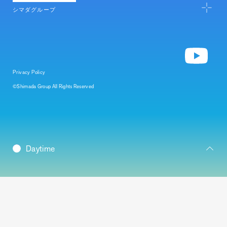
シマダグループ
Privacy Policy
©Shimada Group All Rights Reserved
Daybreak
Daytime
Morning
Dusk
Twilight