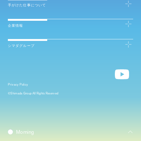
手がけた仕事について
企業情報
シマダグループ
Privacy Policy
©Shimada Group All Rights Reserved
Daybreak
Morning