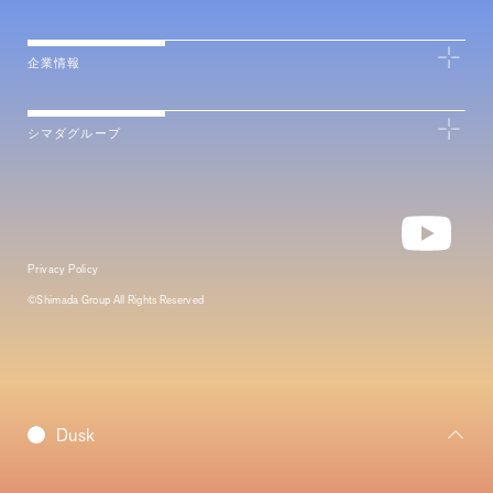
企業情報
シマダグループ
Privacy Policy
©Shimada Group All Rights Reserved
Daybreak
Dusk
Morning