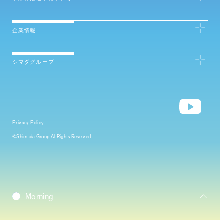
企業情報
シマダグループ
Privacy Policy
©Shimada Group All Rights Reserved
Daybreak
Morning
Daytime