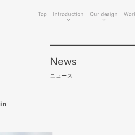
Top
Introduction
Our design
Wor
News
ニュース
in