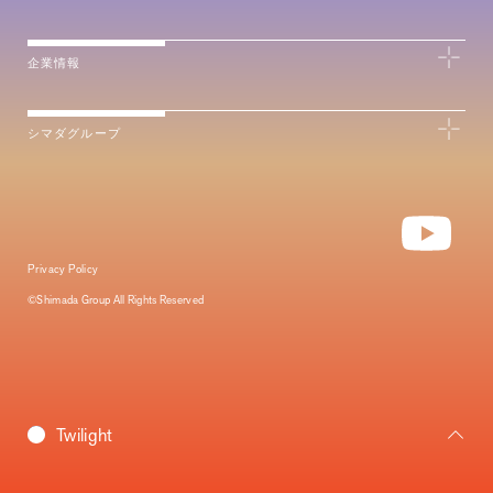
企業情報
シマダグループ
Privacy Policy
©Shimada Group All Rights Reserved
Daybreak
Twilight
Morning