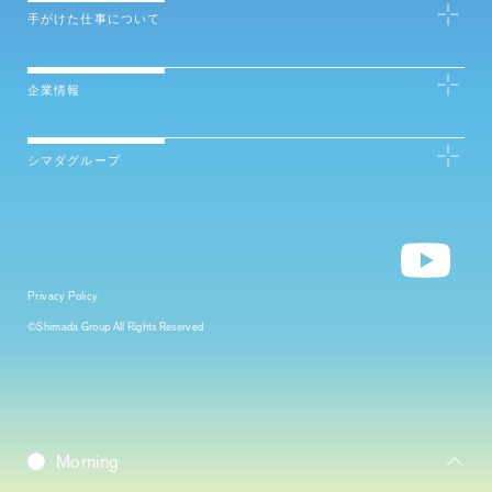
手がけた仕事について
企業情報
シマダグループ
Privacy Policy
©Shimada Group All Rights Reserved
Daybreak
Morning