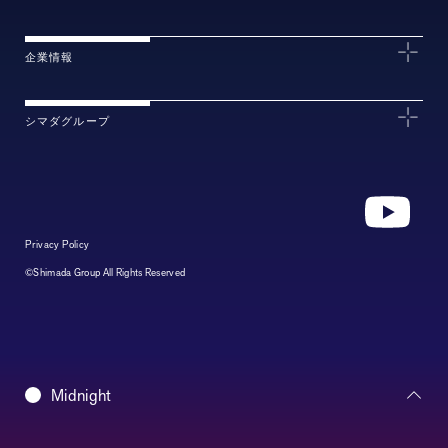
企業情報
シマダグループ
Privacy Policy
©Shimada Group All Rights Reserved
Daybreak
Midnight
Morning