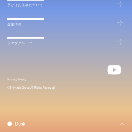
手がけた仕事について
企業情報
シマダグループ
Privacy Policy
©Shimada Group All Rights Reserved
Daybreak
Dusk