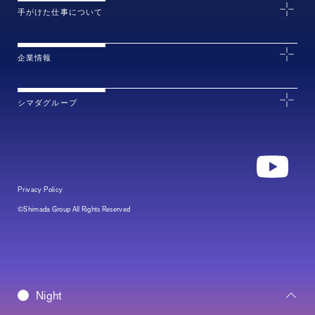
手がけた仕事について
企業情報
シマダグループ
Privacy Policy
©Shimada Group All Rights Reserved
Daybreak
Night