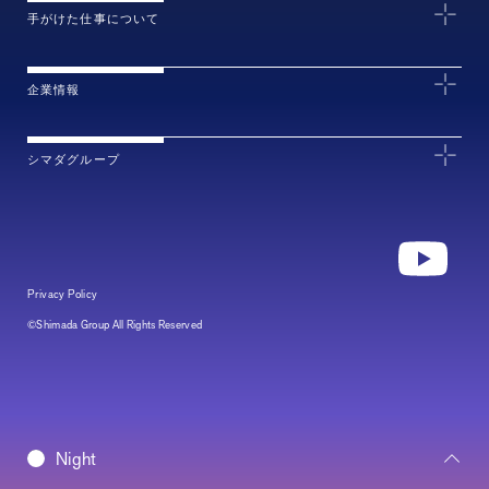
手がけた仕事について
企業情報
シマダグループ
Privacy Policy
©Shimada Group All Rights Reserved
Daybreak
Night