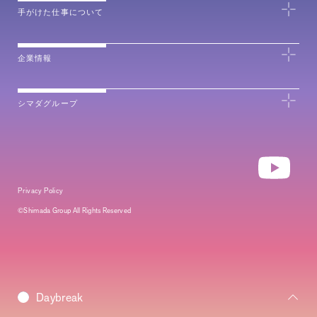
手がけた仕事について
企業情報
シマダグループ
Privacy Policy
©Shimada Group All Rights Reserved
Morning
Daybreak