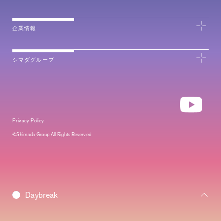
企業情報
シマダグループ
Privacy Policy
©Shimada Group All Rights Reserved
Morning
Daybreak
Daytime