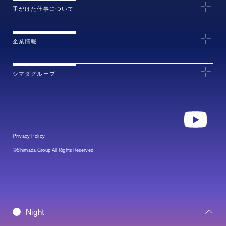
手がけた仕事について
企業情報
シマダグループ
Privacy Policy
©Shimada Group All Rights Reserved
Daybreak
Night