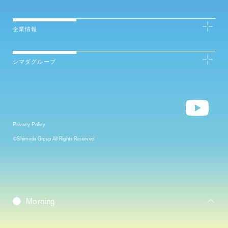
企業情報
シマダグループ
Privacy Policy
©Shimada Group All Rights Reserved
Daybreak
Morning
Daytime