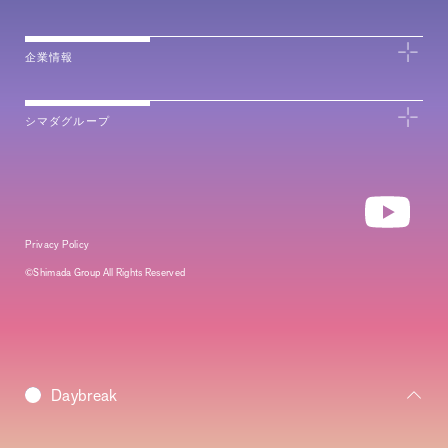
企業情報
シマダグループ
Privacy Policy
©Shimada Group All Rights Reserved
Morning
Daybreak
Daytime