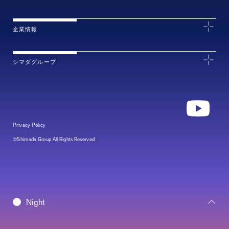
企業情報
シマダグループ
Privacy Policy
©Shimada Group All Rights Reserved
Daybreak
Night
Morning