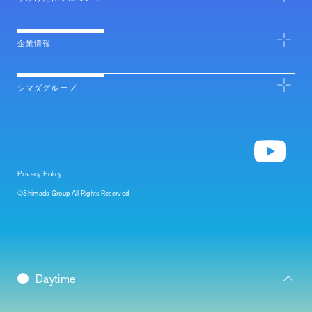
企業情報
シマダグループ
Privacy Policy
©Shimada Group All Rights Reserved
Daybreak
Daytime
Morning