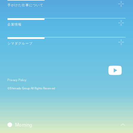
手がけた仕事について
企業情報
シマダグループ
Privacy Policy
©Shimada Group All Rights Reserved
Daybreak
Morning