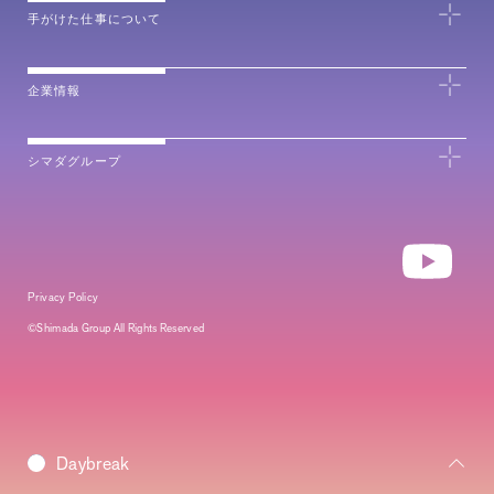
手がけた仕事について
企業情報
シマダグループ
Privacy Policy
©Shimada Group All Rights Reserved
Morning
Daybreak