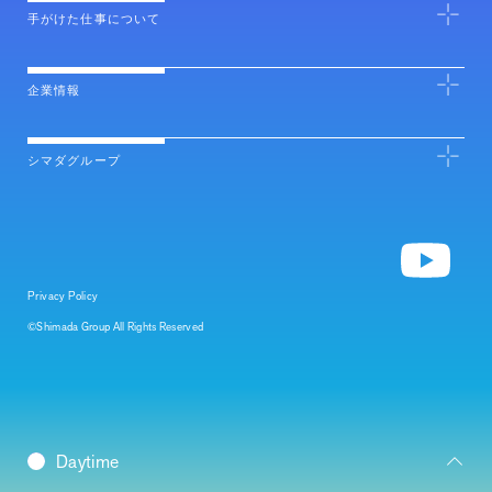
手がけた仕事について
企業情報
シマダグループ
Privacy Policy
©Shimada Group All Rights Reserved
Daybreak
Daytime