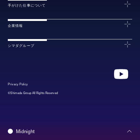
手がけた仕事について
企業情報
シマダグループ
Privacy Policy
©Shimada Group All Rights Reserved
Daybreak
Midnight