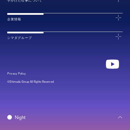
手がけた仕事について
企業情報
シマダグループ
Privacy Policy
©Shimada Group All Rights Reserved
Daybreak
Night
Morning