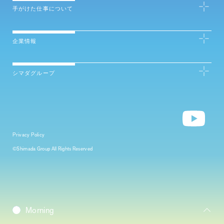
手がけた仕事について
企業情報
シマダグループ
Privacy Policy
©Shimada Group All Rights Reserved
Daybreak
Morning