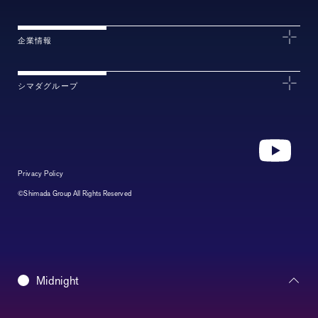
企業情報
シマダグループ
Privacy Policy
©Shimada Group All Rights Reserved
Daybreak
Midnight
Morning