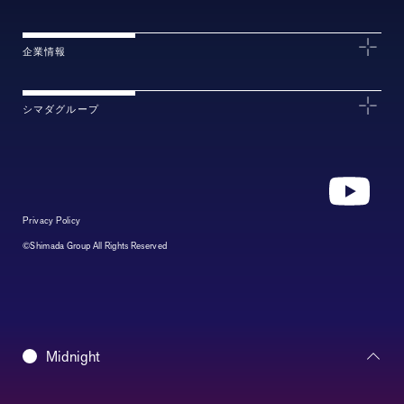
企業情報
シマダグループ
Privacy Policy
©Shimada Group All Rights Reserved
Daybreak
Midnight
Morning