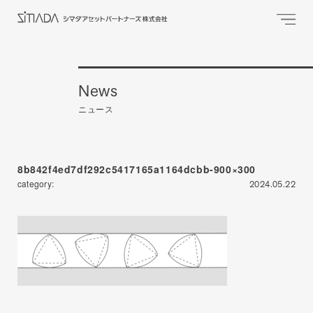
News
ニュース
8b842f4ed7df292c5417165a1164dcbb-900×300
category:
2024.05.22