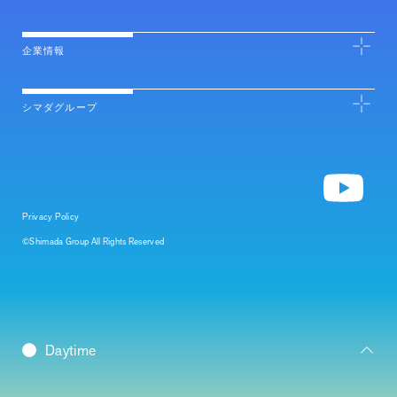
企業情報
シマダグループ
Privacy Policy
©Shimada Group All Rights Reserved
Daybreak
Daytime
Morning