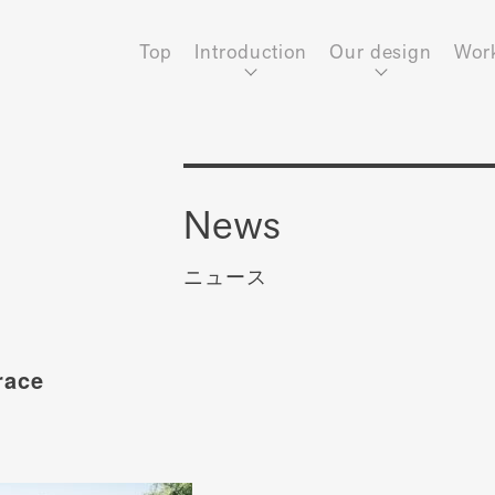
Top
Introduction
Our design
Wor
News
ニュース
race