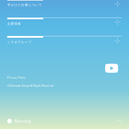
手がけた仕事について
企業情報
シマダグループ
Privacy Policy
©Shimada Group All Rights Reserved
Daybreak
Morning